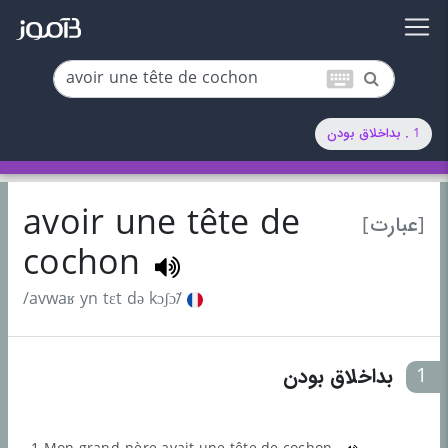
keyboard
1 . بداخلاق بودن
avoir une tête de
[عبارت]
cochon
/avwaʁ yn tɛt də kɔʃɔ̃/
1
بداخلاق بودن