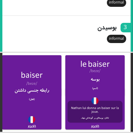
informal
3
بوسیدن
informal