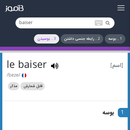
keyboard
1 . بوسه
2 . رابطه جنسی داشتن
3 . بوسیدن
le baiser
[اسم]
/beze/
قابل شمارش
مذکر
1
بوسه