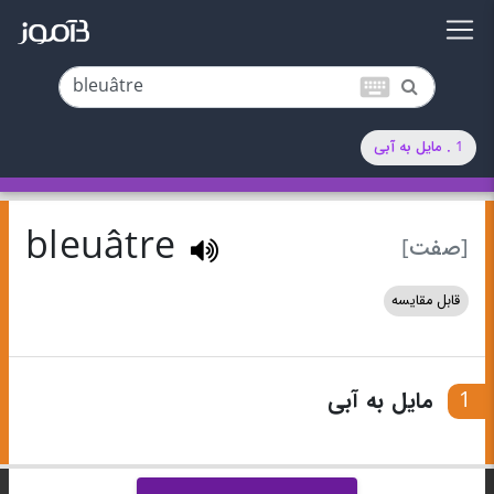
keyboard
1 . مایل به آبی
bleuâtre
[صفت]
قابل مقایسه
1
مایل به آبی