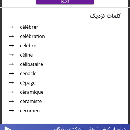
کلمات نزدیک
célébrer
célébration
célèbre
céline
célibataire
cénacle
cépage
céramique
céramiste
cérumen
دانلود اپلیکیشن آموزشی + دیکشنری رایگان