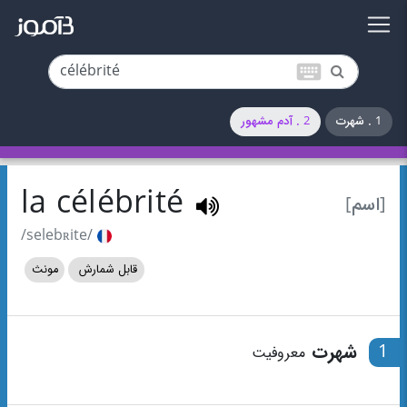
keyboard
1 . شهرت
2 . آدم مشهور
la célébrité
[اسم]
/selebʀite/
قابل شمارش
مونث
1
شهرت
معروفیت