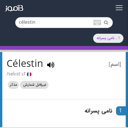
keyboard
1 . نامی پسرانه
Célestin
[اسم]
/selɛstˈɛ̃/
غیرقابل شمارش
مذکر
1
نامی پسرانه