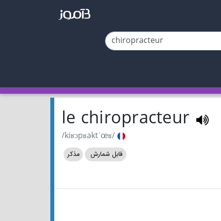
le chiropracteur
/kiʁɔpʁaktˈœʁ/
قابل شمارش
مذکر