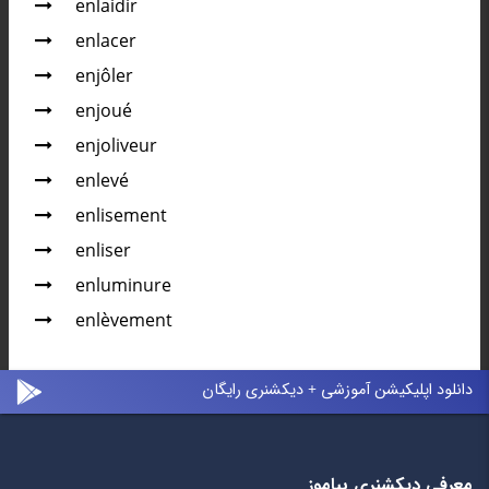
enlaidir
enlacer
enjôler
enjoué
enjoliveur
enlevé
enlisement
enliser
enluminure
enlèvement
دانلود اپلیکیشن آموزشی + دیکشنری رایگان
معرفی دیکشنری بیاموز