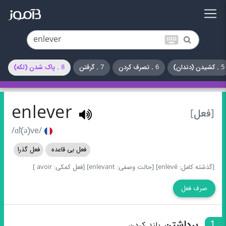
keyboard
5 . کشیدن (دندان)
6 . تصرف کردن
7 . گرفتن
8 . پاک شدن (لکه)
enlever
[فعل]
/ɑ̃l(ə)ve/
فعل بی قاعده
فعل گذرا
[گذشته کامل: enlevé]
[حالت وصفی: enlevant]
[فعل کمکی: avoir ]
صرف فعل
1
برداشتن
بلند کردن