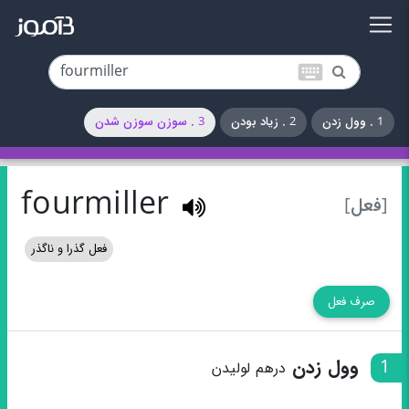
keyboard
1 . وول زدن
2 . زیاد بودن
3 . سوزن سوزن شدن
fourmiller
[فعل]
فعل گذرا و ناگذر
صرف فعل
1
وول زدن
درهم لولیدن