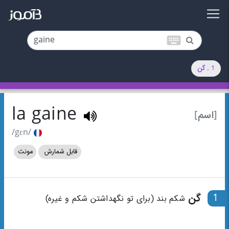
keyboard
1 . گن
la gaine
[اسم]
/gɛn/
قابل شمارش
مونث
1
گن
شکم بند (برای تو نگهداشتن شکم و غیره)