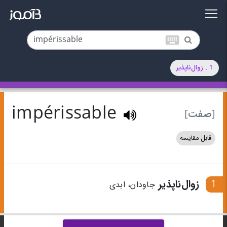
keyboard
1 . زوال‌ناپذیر
impérissable
[صفت]
قابل مقایسه
1
زوال‌ناپذیر
جاودان، ابدی