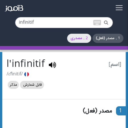
keyboard
1 . مصدر (فعل)
2 . مصدری
l'infinitif
[اسم]
/ɛ̃finitif/
قابل شمارش
مذکر
1
مصدر (فعل)