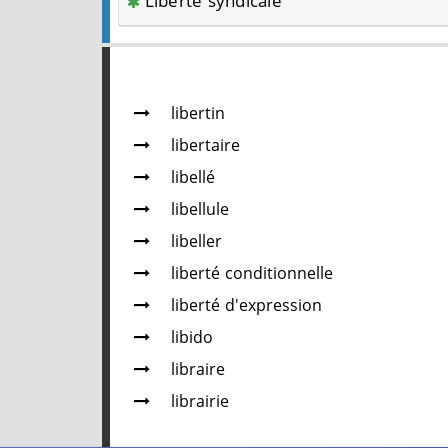
Liberté syndicale
libertin
libertaire
libellé
libellule
libeller
liberté conditionnelle
liberté d'expression
libido
libraire
librairie