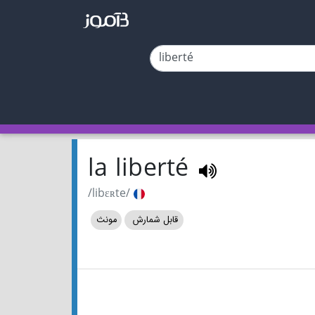
la liberté
/libɛʀte/
قابل شمارش
مونث