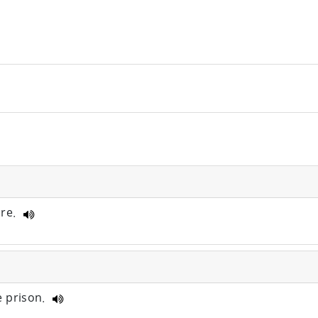
ire.
e prison.