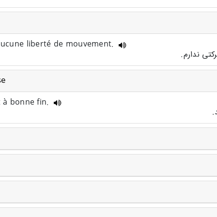
i aucune liberté de mouvement.
تی ندارم.
se
t à bonne fin.
.