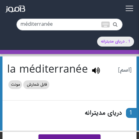
keyboard
1 . دریای مدیترانه
la méditerranée
[اسم]
قابل شمارش
مونث
1
دریای مدیترانه