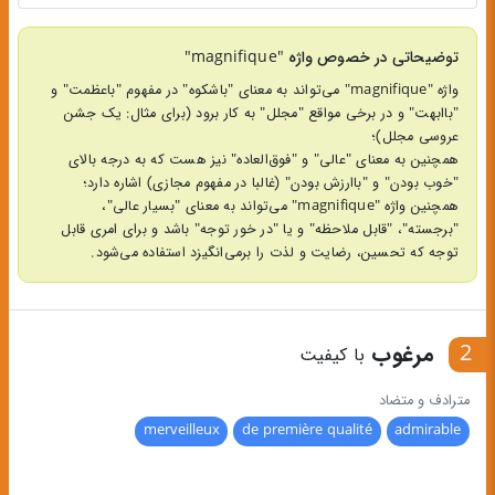
توضیحاتی در خصوص واژه "magnifique"
واژه "magnifique" می‌تواند به معنای "باشکوه" در مفهوم "باعظمت" و
"باابهت" و در برخی مواقع "مجلل" به کار برود (برای مثال: یک جشن
عروسی مجلل)؛
همچنین به معنای "عالی" و "فوق‌العاده" نیز هست که به درجه بالای
"خوب بودن" و "باارزش بودن" (غالبا در مفهوم مجازی) اشاره دارد؛
همچنین واژه "magnifique" می‌تواند به معنای "بسیار عالی"،
"برجسته"، "قابل ملاحظه" و یا "در خور توجه" باشد و برای امری قابل
توجه که تحسین، رضایت و لذت را برمی‌انگیزد استفاده می‌شود.
2
مرغوب
با کیفیت
مترادف و متضاد
merveilleux
de première qualité
admirable