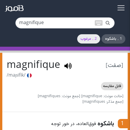
keyboard
1 . باشکوه
2 . مرغوب
magnifique
[صفت]
/maɲifik/
قابل مقایسه
[حالت مونث: magnifique]
[جمع مونث: magnifiques]
[جمع مذکر: magnifiques]
1
باشکوه
فوق‌العاده، در خور توجه