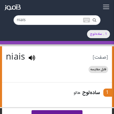
keyboard
1 . ساده‌لوح
niais
[صفت]
قابل مقایسه
1
ساده‌لوح
هالو