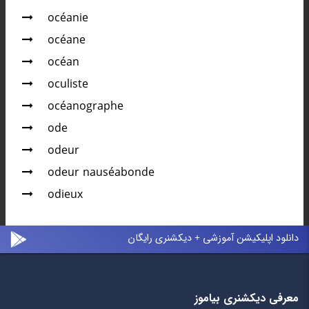
océanie
océane
océan
oculiste
océanographe
ode
odeur
odeur nauséabonde
odieux
دانلود اپلیکیشن آموزشی + دیکشنری رایگان
معرفی دیکشنری بیاموز