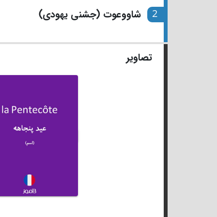
2
شاووعوت (جشنی یهودی)
تصاویر