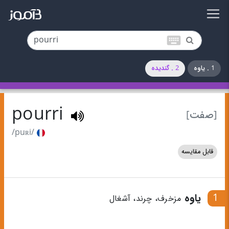
keyboard
1 . یاوه
2 . گندیده
pourri
[صفت]
/puʀi/
قابل مقایسه
1
یاوه
مزخرف، چرند، آشغال