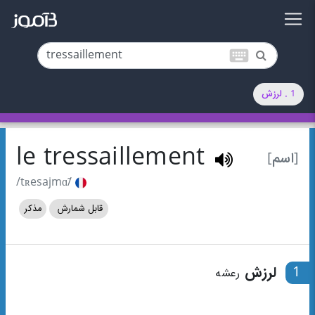
keyboard
1 . لرزش
le tressaillement
[اسم]
/tʀesajmɑ̃/
قابل شمارش
مذکر
1
لرزش
رعشه