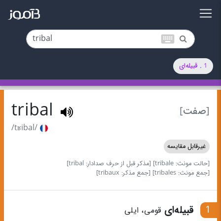
keyboard
1 . قبیله‌ای
tribal
[صفت]
/tʁibal/
غیرقابل مقایسه
[حالت مونث: tribale]
[مذکر قبل از حرف صدادار: tribal]
[جمع مونث: tribales]
[جمع مذکر: tribaux]
1
قبیله‌ای
قومی، ایلی