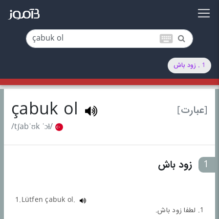
keyboard
1 . زود باش
çabuk ol
[عبارت]
/tʃabˈʊk ˈɔɫ/
1
زود باش
1.Lütfen çabuk ol.
1. لطفا زود باش.