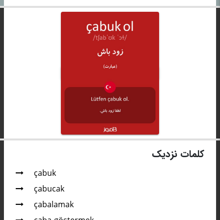
کلمات نزدیک
çabuk
çabucak
çabalamak