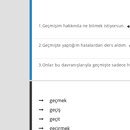
1.Geçmişim hakkında ne bilmek istiyorsun.
2.Geçmişte yaptığım hatalardan ders aldım.
3.Onlar bu davranışlarıyla geçmişte sadece h
geçmek
geçiş
geçit
geçirmek