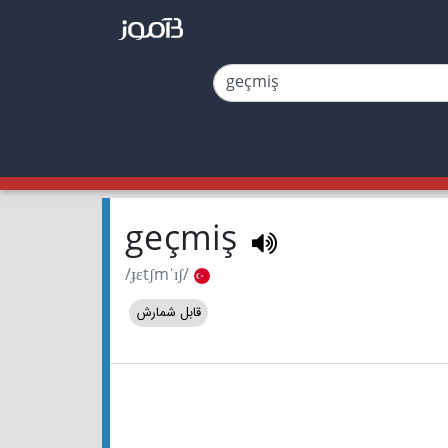
geçmiş
/ɟɛtʃmˈɪʃ/
قابل شمارش