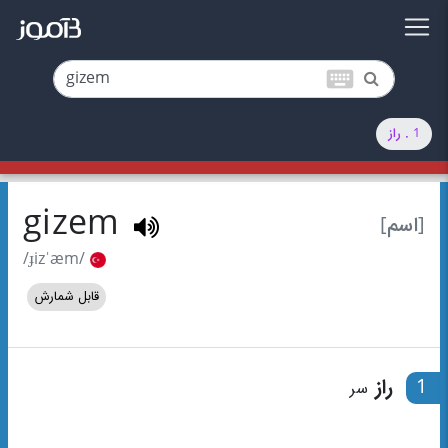
keyboard
1 . راز
gizem
[اسم]
/ɟizˈæm/
قابل شمارش
1
راز
سر