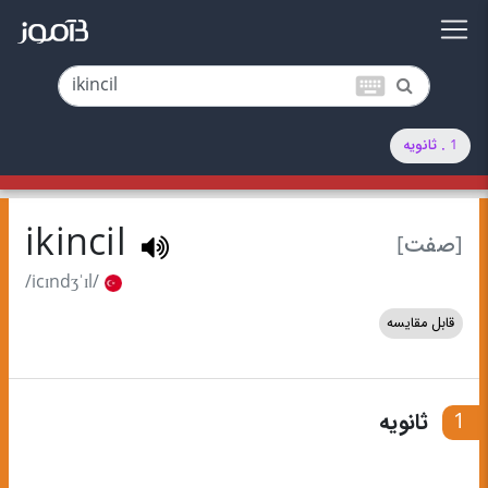
keyboard
1 . ثانویه
ikincil
[صفت]
/icɪndʒˈɪl/
قابل مقایسه
1
ثانویه