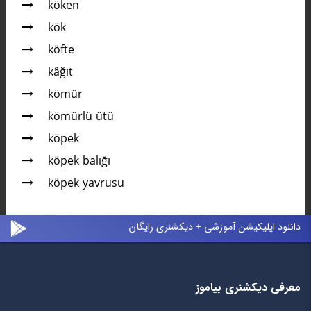
köken
kök
köfte
kâğıt
kömür
kömürlü ütü
köpek
köpek balığı
köpek yavrusu
دانلود اپلیکیشن آموزشی + دیکشنری رایگان
معرفی دیکشنری بیاموز