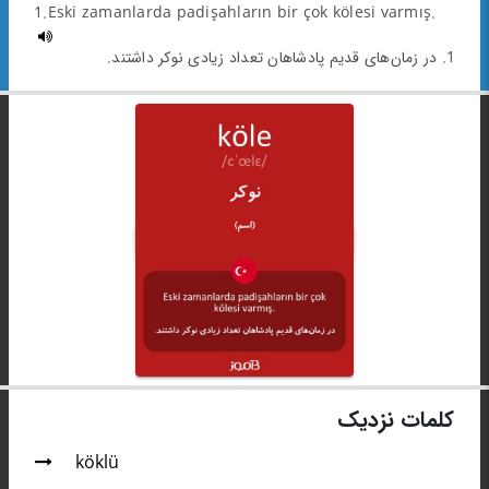
1.Eski zamanlarda padişahların bir çok kölesi varmış.
1. در زمان‌های قدیم پادشاهان تعداد زیادی نوکر داشتند.
کلمات نزدیک
köklü