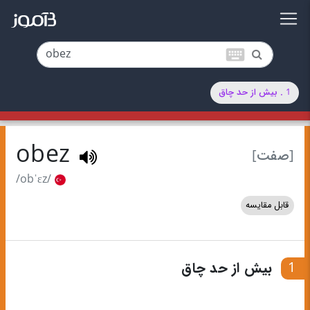
keyboard
1 . بیش از حد چاق
obez
[صفت]
/obˈɛz/
قابل مقایسه
1
بیش از حد چاق