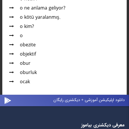
o ne anlama geliyor?
o kötü yaralanmış.
o kim?
o
obezite
objektif
obur
oburluk
ocak
دانلود اپلیکیشن آموزشی + دیکشنری رایگان
معرفی دیکشنری بیاموز