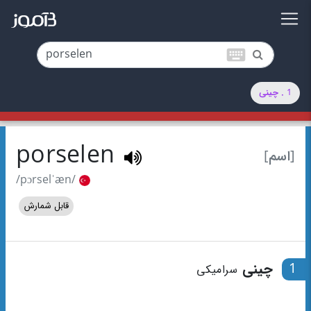
keyboard
1 . چینی
porselen
[اسم]
/pɔrselˈæn/
قابل شمارش
1
چینی
سرامیکی