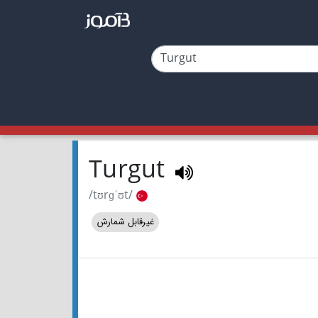
Turgut
/tʊrɡˈʊt/
غیرقابل شمارش