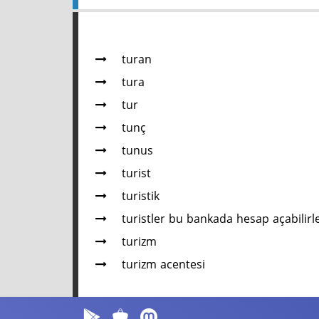
turan
tura
tur
tunç
tunus
turist
turistik
turistler bu bankada hesap açabilirl
turizm
turizm acentesi