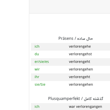
Präsens /
حال ساده
ich
verlorengehe
du
verlorengehst
er/sie/es
verlorengeht
wir
verlorengehen
ihr
verlorengeht
sie/Sie
verlorengehen
Plusquamperfekt /
گذشته کامل
ich
war verlorengangen