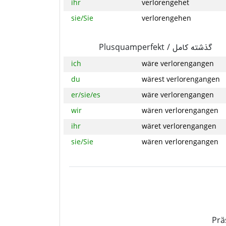
ihr
verlorengehet
sie/Sie
verlorengehen
Plusquamperfekt /
گذشته کامل
ich
wäre verlorengangen
du
wärest verlorengangen
er/sie/es
wäre verlorengangen
wir
wären verlorengangen
ihr
wäret verlorengangen
sie/Sie
wären verlorengangen
Prä