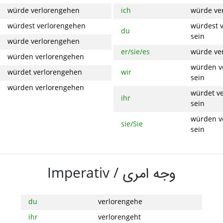
würde verlorengehen
ich
würde ve
würdest verlorengehen
würdest 
du
sein
würde verlorengehen
er/sie/es
würde ve
würden verlorengehen
würden v
würdet verlorengehen
wir
sein
würden verlorengehen
würdet v
ihr
sein
würden v
sie/Sie
sein
Imperativ /
وجه امری
du
verlorengehe
ihr
verlorengeht