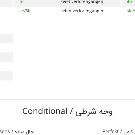
ihr
seiet verlorengangen
ihr
sie/Sie
seien verlorengangen
sie/
Conditional /
وجه شرطی
sens /
حال ساده
Perfekt /
کامل