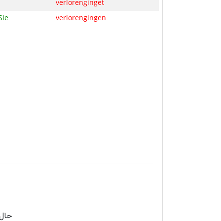
verlorenginget
Sie
verlorengingen
حال 