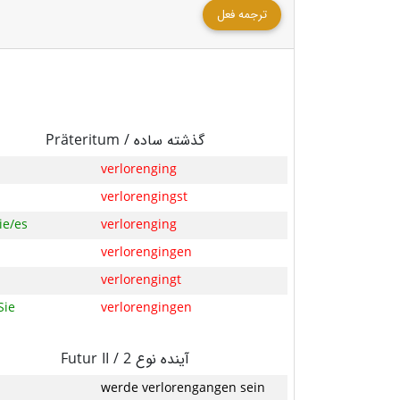
ترجمه فعل
Präteritum /
گذشته ساده
verlorenging
verlorengingst
ie/es
verlorenging
verlorengingen
verlorengingt
Sie
verlorengingen
Futur II /
آینده نوع 2
werde verlorengangen sein