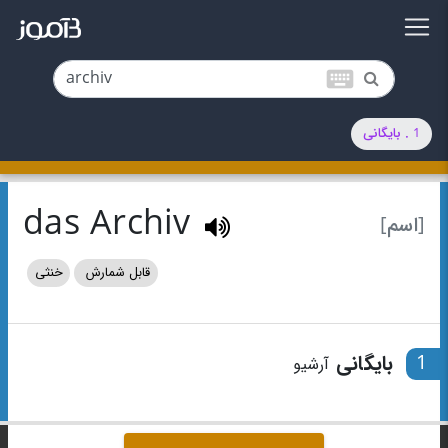
keyboard
1 . بایگانی
das Archiv
[اسم]
قابل شمارش
خنثی
1
بایگانی
آرشیو