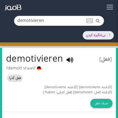
keyboard
1 . بی‌انگیزه‌ کردن
demotivieren
[فعل]
/demotiˈviːʁən/
فعل گذرا
[گذشته: demotivierte]
[گذشته: demotivierte]
[گذشته کامل: demotiviert]
[فعل کمکی: haben ]
صرف فعل