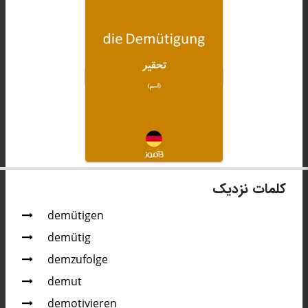
کلمات نزدیک
demütigen
demütig
demzufolge
demut
demotivieren