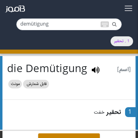
keyboard
1 . تحقیر
die Demütigung
[اسم]
قابل شمارش
مونث
1
تحقیر
خفت