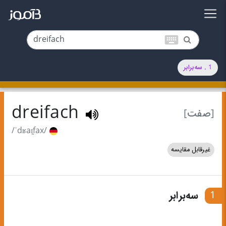
keyboard
1 . سه‌برابر
dreifach
[صفت]
/ˈdʁaɪ̯fax/
غیرقابل مقایسه
1
سه‌برابر