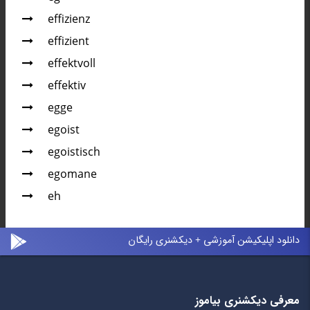
effizienz
effizient
effektvoll
effektiv
egge
egoist
egoistisch
egomane
eh
دانلود اپلیکیشن آموزشی + دیکشنری رایگان
معرفی دیکشنری بیاموز