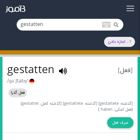
keyboard
1 . اجازه دادن
gestatten
[فعل]
/ɡəˈʃtatn̩/
فعل گذرا
[گذشته: gestattete]
[گذشته: gestattete]
[گذشته کامل: gestattet]
[فعل کمکی: haben ]
صرف فعل