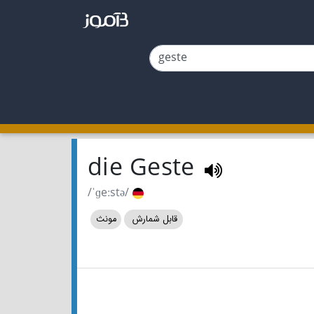
die Geste
/ˈɡeːstə/
قابل شمارش
مونث