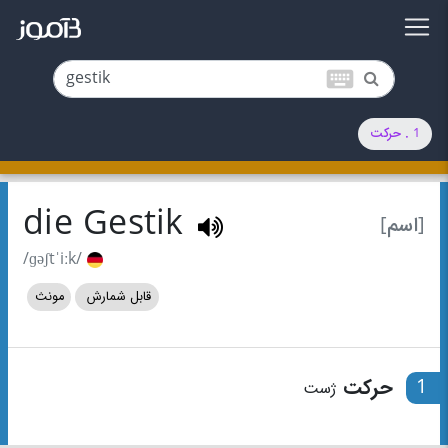
keyboard
1 . حرکت
die Gestik
[اسم]
/ɡəʃtˈiːk/
قابل شمارش
مونث
1
حرکت
ژست