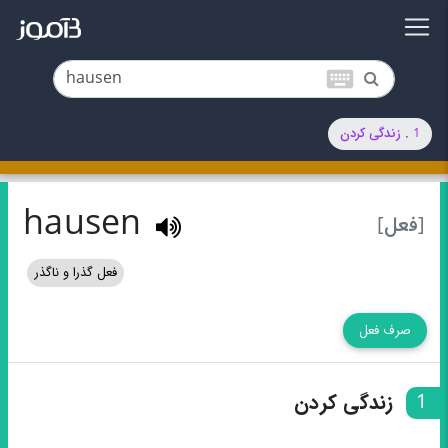
keyboard
1 . زندگی کردن
hausen
[فعل]
فعل گذرا و ناگذر
صرف فعل
1
زندگی کردن