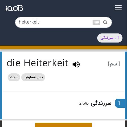
keyboard
1 . سرزندگی
die Heiterkeit
[اسم]
قابل شمارش
مونث
1
سرزندگی
نشاط