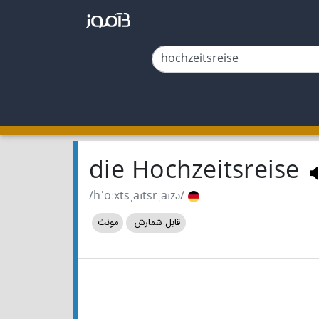
die Hochzeitsreise
/hˈoːxtsˌaɪtsrˌaɪzə/
قابل شمارش
مونث