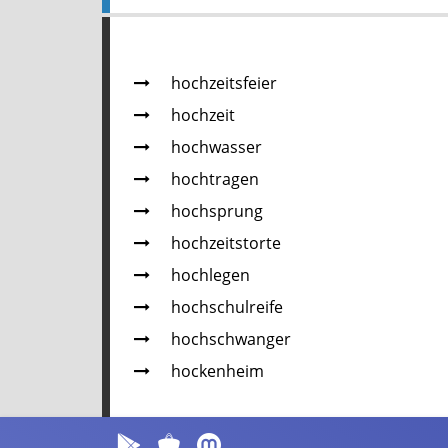
hochzeitsfeier
hochzeit
hochwasser
hochtragen
hochsprung
hochzeitstorte
hoch­le­gen
hoch­schul­rei­fe
hoch­schwan­ger
hockenheim