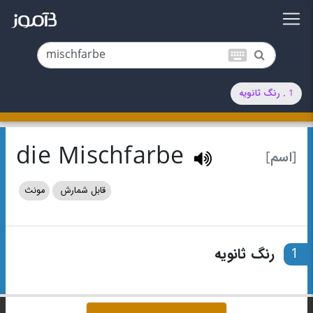
keyboard
1 . رنگ ثانویه
die Mischfarbe
[اسم]
قابل شمارش
مونث
1
رنگ ثانویه