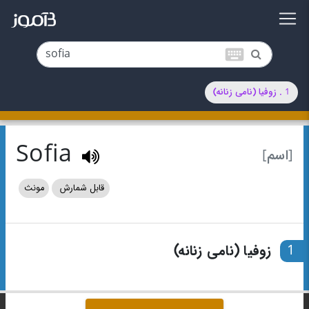
keyboard
1 . زوفیا (نامی زنانه)
Sofia
[اسم]
قابل شمارش
مونث
1
زوفیا (نامی زنانه)