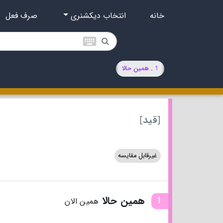
خانه
انتخاب دیکشنری
صرف فعل
keyboard
1 . همین حالا
[قید]
غیرقابل مقایسه
1
همین حالا
همین الان