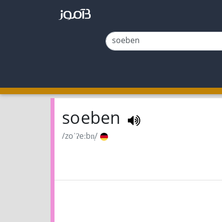
soeben
/zoˈʔeːbn̩/