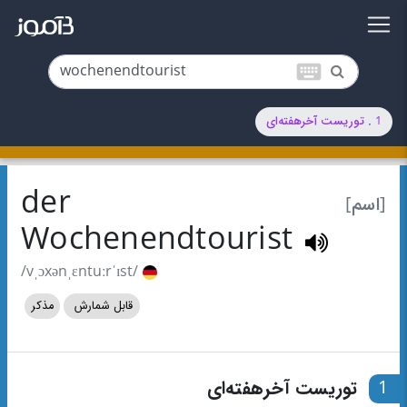
keyboard
1 . توریست آخرهفته‌ای
der
[اسم]
Wochenendtourist
/vˌɔxənˌɛntuːrˈɪst/
قابل شمارش
مذکر
1
توریست آخرهفته‌ای