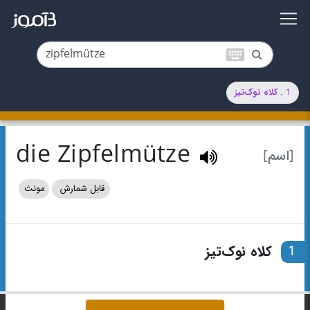
keyboard
1 . کلاه نوک‌تیز
die Zipfelmütze
[اسم]
قابل شمارش
مونث
1
کلاه نوک‌تیز