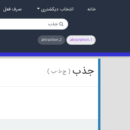
خانه
انتخاب دیکشنری
صرف فعل
2.attraction
1.absorption
جذب
( ج-ذ-ب )