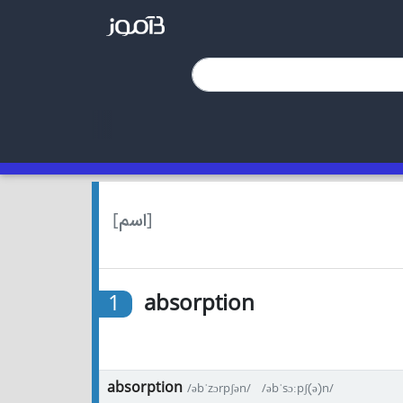
[اسم]
1
absorption
absorption
/əbˈzɔrpʃən/
/əbˈsɔːpʃ(ə)n/