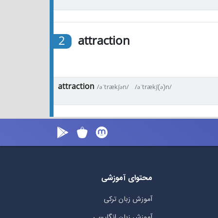
2
attraction
attraction
/əˈtrækʃən/
/əˈtrækʃ(ə)n/
محتوای آموزشی
آموزش زبان ترکی
آموزش زبان انگلیسی