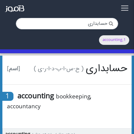
1.accounting
حسابداری
[اسم]
( ح-س-ا-ب-د-ا-ر-ی )
1
accounting
,
bookkeeping
accountancy