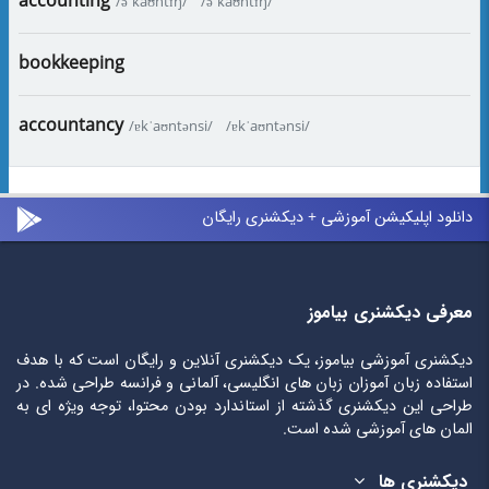
accounting
/əˈkaʊntɪŋ/
/əˈkaʊntɪŋ/
bookkeeping
accountancy
/ɐkˈaʊntənsi/
/ɐkˈaʊntənsi/
دانلود اپلیکیشن آموزشی + دیکشنری رایگان
معرفی دیکشنری بیاموز
دیکشنری آموزشی بیاموز، یک دیکشنری آنلاین و رایگان است که با هدف
استفاده زبان آموزان زبان های انگلیسی، آلمانی و فرانسه طراحی شده. در
طراحی این دیکشنری گذشته از استاندارد بودن محتوا، توجه ویژه ای به
المان های آموزشی شده است.
دیکشنری ها