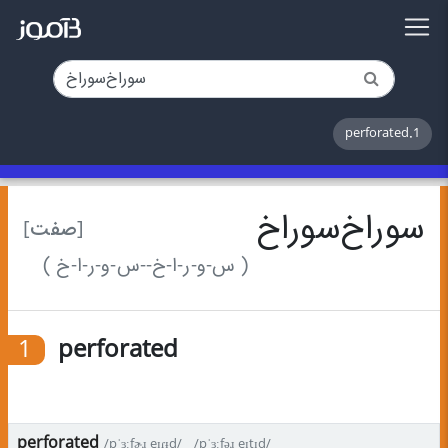
1.perforated
سوراخ‌سوراخ
[صفت]
( س-و-ر-ا-خ-‌-س-و-ر-ا-خ )
1
perforated
perforated
/pˈɜːfɚɹˌeɪɾᵻd/
/pˈɜːfəɹˌeɪtɪd/