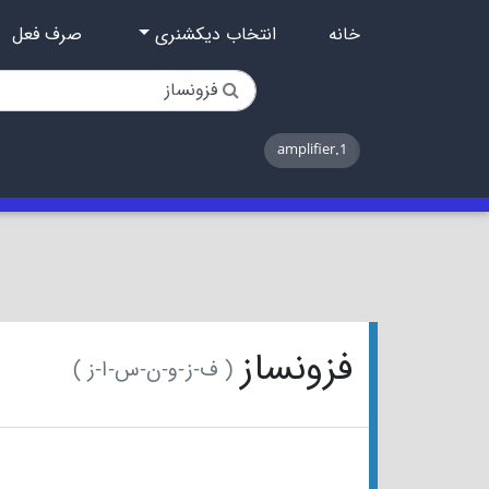
خانه
انتخاب دیکشنری
صرف فعل
1.amplifier
فزونساز
( ف-ز-و-ن-س-ا-ز )