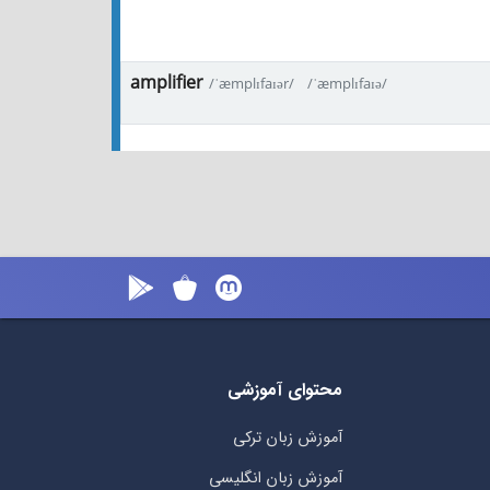
amplifier
/ˈæmplɪfaɪər/
/ˈæmplɪfaɪə/
محتوای آموزشی
آموزش زبان ترکی
آموزش زبان انگلیسی