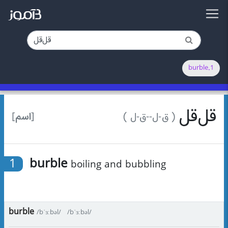
1.burble
قل‌قل
[اسم]
( ق-ل-‌-ق-ل )
1
burble
boiling and bubbling
burble
/bˈɜːbəl/
/bˈɜːbəl/